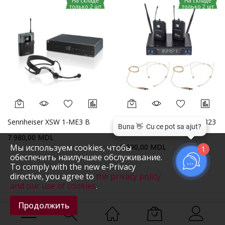
На складе
На складе
только 2 шт
только 2 шт
Sennheiser XSW 1-ME3 B
the t.bone freeU Twin PT 823
Hm-O Bundle
7 980,00 MDL
Мы используем cookies, чтобы
8 690,00 MDL
1
обеспечить наилучшее обслуживание.
To comply with the new e-Privacy
directive, you agree to
the privacy policy
and our use of cookies
.
Продолжить