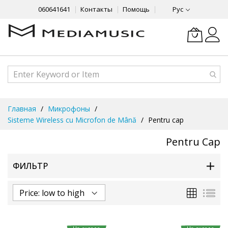
060641641
Контакты
Помощь
Рус
Skip
Главная
Микрофоны
to
Sisteme Wireless cu Microfon de Mână
Pentru cap
Content
Pentru Cap
ФИЛЬТР
Сетка
Спи