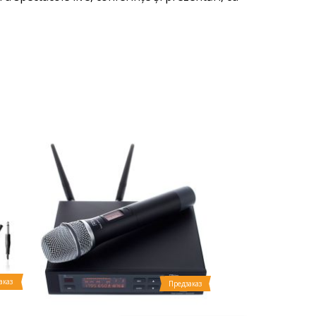
аказ
Предзаказ