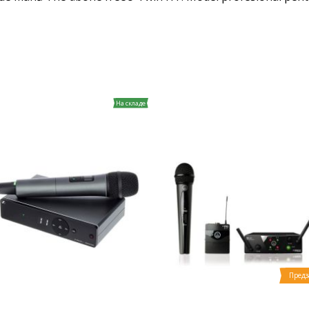
На складе
Предз