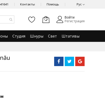
641641
Контакты
Помощь
Рус
Войти
Регистрация
фоны
Студия
Шнуры
Свет
Штативы
inău
ым