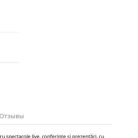
Отзывы
spectacole live, conferințe și prezentări, cu