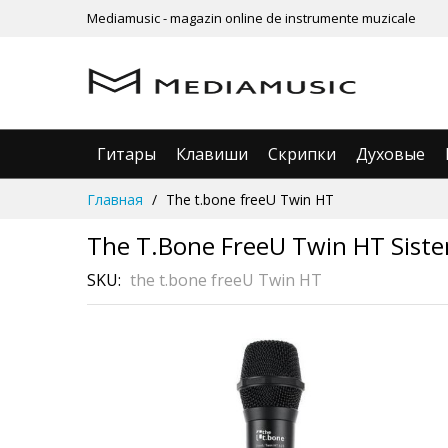
Mediamusic - magazin online de instrumente muzicale
Гитары
Клавиши
Скрипки
Духовые
Skip
Главная
The t.bone freeU Twin HT
to
Content
The T.bone FreeU Twin HT Siste
SKU
the t.bone freeU Twin HT
Skip
to
the
end
of
the