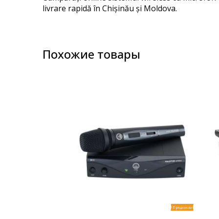
images
livrare rapidă în Chișinău și Moldova.
gallery
Похожие товары
Предзаказ