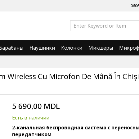
060
Барабаны
Наушники
Колонки
Микшеры
Микро
m Wireless Cu Microfon De Mână În Chiș
5 690,00 MDL
Есть в наличии
2-канальная беспроводная система с переносн
передатчиком