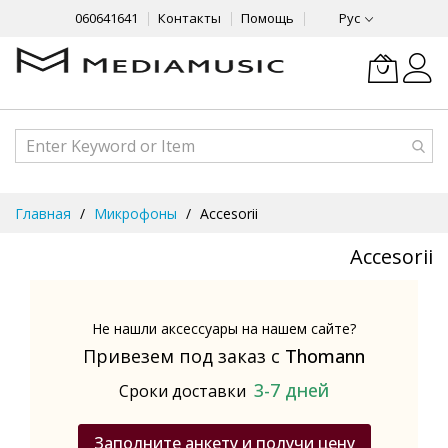
060641641
Контакты
Помощь
Рус
Skip
Главная
Микрофоны
Accesorii
to
Content
Accesorii
Не нашли аксессуары на нашем сайте?
Привезем под заказ с
Thomann
3-7 дней
Сроки доставки
Заполните анкету и получи цену