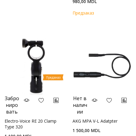
980,00 MDL
Предзаказ
Предзаказ
Забро
Нет в
ниро
налич
вать
ии
Electro-Voice RE 20 Clamp
AKG MPA V-L Adatpter
Type 320
1 500,00 MDL