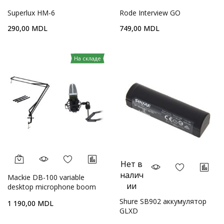
Superlux HM-6
Rode Interview GO
290,00 MDL
749,00 MDL
На складе
Нет в
налич
Mackie DB-100 variable
ии
desktop microphone boom
arm
Shure SB902 аккумулятор
1 190,00 MDL
GLXD