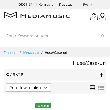
060641641
Контакты
Помощь
Рус
Skip
Главная
Микшеры
Huse/Case-uri
to
Content
Huse/Case-Uri
ФИЛЬТР
Сетка
Спи
На складе