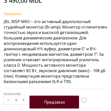
3 490,00 MDL
to
the
beginning
Предзаказ
of
JBL 305P MKII – это активный двухполосный
the
студийный монитор (Bi-amp). Монитор отличителен
images
точностью звука и высокой детализацией,
gallery
большим динамическим диапазоном. Для
воспроизведения используется один
длинноходовый НЧ-вуфер, диаметром 5" и ВЧ-
твитер с неодимовым магнитом, диаметром 1". За
усиление отвечает интегрированный усилитель
класса D. Мощность активного монитора
составляет 82 Вт, звуковое давление (макс) - 108 дБ
(пик). Коммутация монитора представлена
балансными разъемами XLR и TRS.
Количество:
Предзаказ