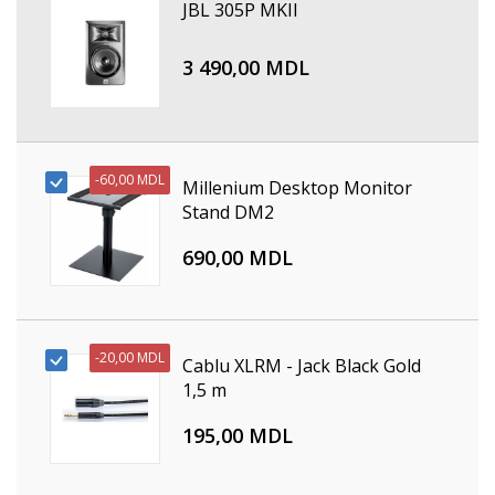
JBL 305P MKII
3 490,00 MDL
-
60,00 MDL
Millenium Desktop Monitor
Stand DM2
690,00 MDL
-
20,00 MDL
Cablu XLRM - Jack Black Gold
1,5 m
195,00 MDL