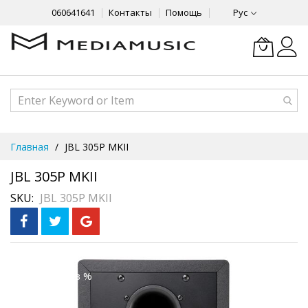
060641641
Контакты
Помощь
Рус
Skip
Главная
JBL 305P MKII
to
Content
JBL 305P MKII
SKU
JBL 305P MKII
Skip
Рассрочка
3 месяца без %
to
the