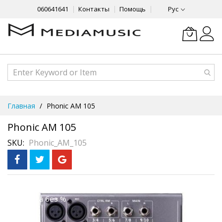
060641641
Контакты
Помощь
Рус
Skip
Главная
Phonic AM 105
to
Content
Phonic AM 105
SKU
Phonic_AM_105
Skip
Рассрочка
3 месяца без %
to
the