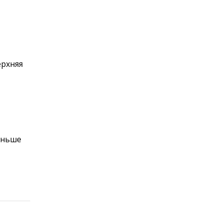
рхняя
еньше