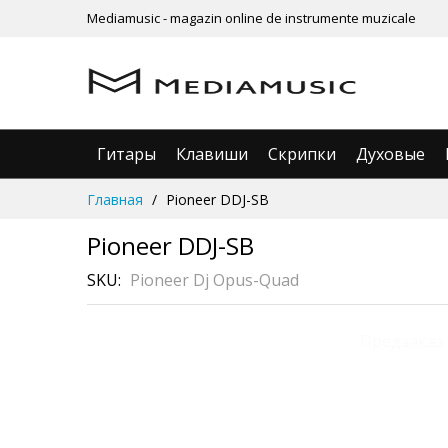
Mediamusic - magazin online de instrumente muzicale
Гитары
Клавиши
Скрипки
Духовые
Skip
Главная
Pioneer DDJ-SB
to
Content
Pioneer DDJ-SB
SKU
Pioneer Dj Opus-Quad
Skip
Предзаказ
to
the
end
of
the