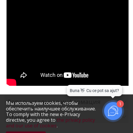
Дополнительная информация
Мы используем cookies, чтобы
1
обеспечить наилучшее обслуживание.
To comply with the new e-Privacy
Отзывы
directive, you agree to
the privacy policy
and our use of cookies
.