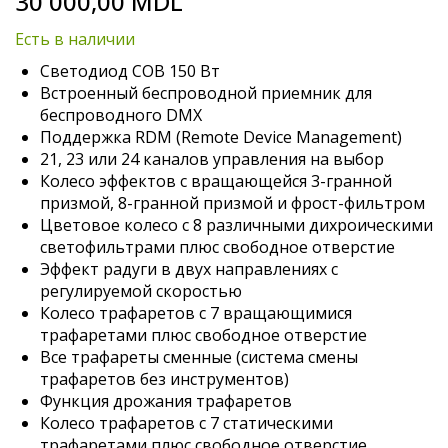
30 000,00 MDL
to
the
Есть в наличии
beginning
of
Cветодиод СОВ 150 Вт
the
Встроенный беспроводной приемник для
images
беспроводного DMX
gallery
Поддержка RDM (Remote Device Management)
21, 23 или 24 каналов управления на выбор
Колесо эффектов с вращающейся 3-гранной
призмой, 8-гранной призмой и фрост-фильтром
Цветовое колесо с 8 различными дихроическими
светофильтрами плюс свободное отверстие
Эффект радуги в двух направлениях с
регулируемой скоростью
Колесо трафаретов с 7 вращающимися
трафаретами плюс свободное отверстие
Все трафареты сменные (система смены
трафаретов без инструментов)
Функция дрожания трафаретов
Колесо трафаретов с 7 статическими
трафаретами плюс свободное отверстие