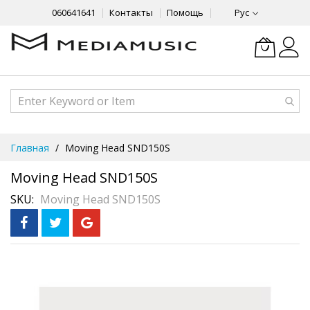
060641641
Контакты
Помощь
Рус
Skip
Главная
Moving Head SND150S
to
Content
Moving Head SND150S
SKU
Moving Head SND150S
Skip
to
the