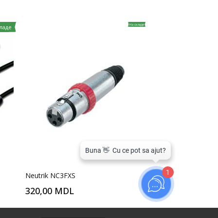
На складе
кладе
1
Neutrik NC3FXS
320,00 MDL