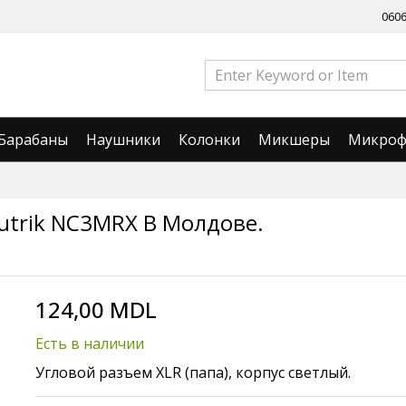
060
Барабаны
Наушники
Колонки
Микшеры
Микро
trik NC3MRX В Молдове.
124,00 MDL
Есть в наличии
Угловой разъем XLR (папа), корпус светлый.