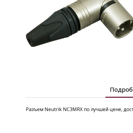
images
gallery
Skip
to
Подроб
the
beginning
of
the
Разъем Neutrik NC3MRX по лучшей цене, дос
images
gallery