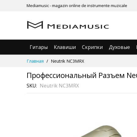
Mediamusic - magazin online de instrumente muzicale
Гитары
Клавиши
Скрипки
Духовые
Skip
Главная
Neutrik NC3MRX
to
Content
Профессиональный Разъем Neu
SKU
Neutrik NC3MRX
Skip
to
the
end
of
the