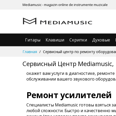
Mediamusic - magazin online de instrumente muzicale
Гитары
Клавиши
Скрипки
Духовые
Skip
Главная
Сервисный центр по ремонту оборудова
to
Content
Сервисный Центр Mediamusic,
окажет вам услуги в диагностике, ремонте
обслуживании вашего звуко
вого оборудов
Ремонт усилителей
Специалисты Mediamusic готовы взяться з
любой сложности. Быстро и качественно 