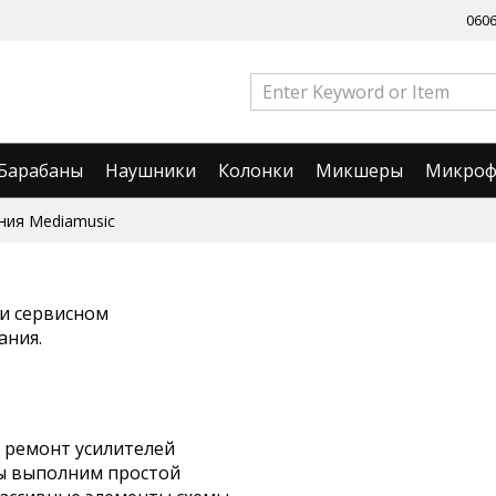
060
Барабаны
Наушники
Колонки
Микшеры
Микро
ния Mediamusic
 и сервисном
ания.
а ремонт усилителей
мы выполним простой