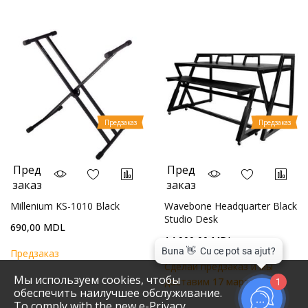
Предзаказ
Предзаказ
Пред
Пред
заказ
заказ
Millenium KS-1010 Black
Wavebone Headquarter Black
Studio Desk
690,00 MDL
14 900,00 MDL
Предзаказ
Cделай предзаказ и мы
Мы используем cookies, чтобы
доставим
17 марта 2023
1
обеспечить наилучшее обслуживание.
To comply with the new e-Privacy