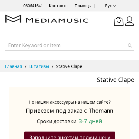
060641641
Контакты
Помощь
Рус
Skip
Главная
Штативы
Stative Clape
to
Content
Stative Clape
Не нашли аксессуары на нашем сайте?
Привезем под заказ с
Thomann
3-7 дней
Сроки доставки
Заполните анкету и получи цену