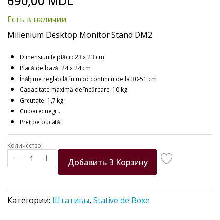
690,00 MDL
to
the
Есть в наличии
beginning
of
Millenium Desktop Monitor Stand DM2
the
images
Dimensiunile plăcii: 23 x 23 cm
gallery
Placă de bază: 24 x 24 cm
Înălțime reglabilă în mod continuu de la 30-51 cm
Capacitate maximă de încărcare: 10 kg
Greutate: 1,7 kg
Culoare: negru
Preț pe bucată
Количество:
Добавить В Корзину
Категории:
Штативы
,
Stative de Boxe