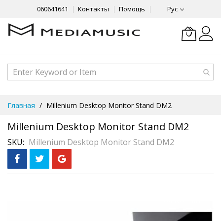
060641641
Контакты
Помощь
Рус
Skip
Главная
Millenium Desktop Monitor Stand DM2
to
Content
Millenium Desktop Monitor Stand DM2
SKU
Millenium Desktop Monitor Stand DM2
Skip
На складе
to
только 1 шт
the