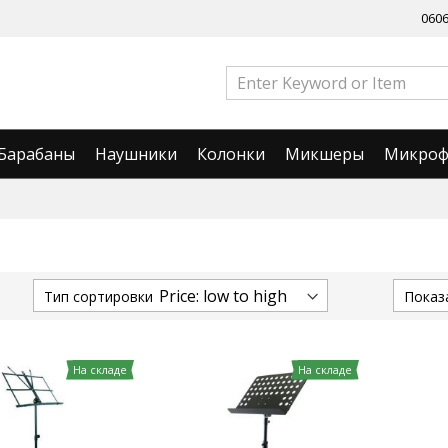
060
Барабаны
Наушники
Колонки
Микшеры
Микро
Тип сортировки
Показ
На складе
На складе