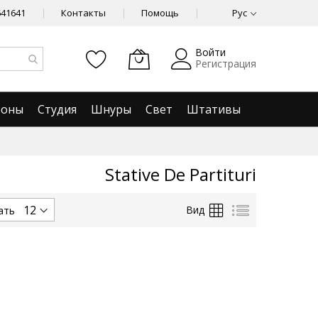
641641
Контакты
Помощь
Рус
Войти
Регистрация
фоны
Студия
Шнуры
Свет
Штативы
Stative De Partituri
Сетка
Список
Вид
ать