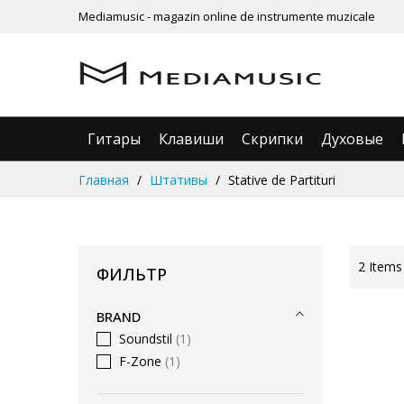
Mediamusic - magazin online de instrumente muzicale
Гитары
Клавиши
Скрипки
Духовые
Skip
Главная
Штативы
Stative de Partituri
to
Content
2
Items
ФИЛЬТР
BRAND
Soundstil
1
F-Zone
1