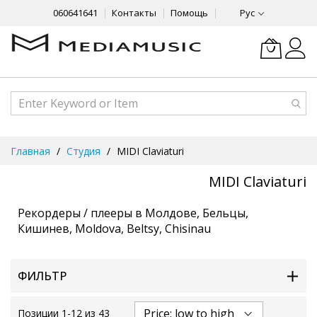
060641641
Контакты
Помощь
Рус
Skip
Главная
Студия
MIDI Claviaturi
to
Content
MIDI Claviaturi
Рекордеры / плееры в Молдове, Бельцы,
Кишинев, Moldova, Beltsy, Chisinau
ФИЛЬТР
Позиции
1
-
12
из
43