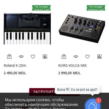
На складе
На складе
только 1 шт
только 1 шт
Roland K-25m
KORG VOLCA MIX
2 490,00 MDL
2 990,00 MDL
ЗАГРУЗИТЬ ДАЛЬШЕ
Мы используем cookies, чтобы
1
Позиции
1
-
12
из
43
обеспечить наилучшее обслуживание.