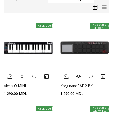
Сетка
Спи
На складе
На складе
только 2 шт
Alesis Q MINI
Korg nanoPAD2 BK
1 290,00 MDL
1 290,00 MDL
На складе
На складе
только 1 шт