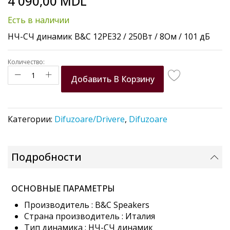
4 090,00 MDL
to
the
Есть в наличии
beginning
of
НЧ-СЧ динамик B&C 12PE32 / 250Вт / 8Ом / 101 дБ
the
images
Количество:
gallery
Добавить В Корзину
Категории:
Difuzoare/Drivere
,
Difuzoare
Подробности
ОСНОВНЫЕ ПАРАМЕТРЫ
Производитель : B&C Speakers
Страна производитель : Италия
Тип динамика : НЧ-СЧ динамик