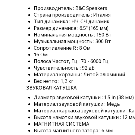
images
Производитель : B&C Speakers
gallery
Страна производитель : Италия
Тип динамика : НЧ-СЧ динамик
Размер динамика : 6.5" (165 мм)
Номинальная мощность : 150 Вт
Музыкальная мощность : 300 Вт
Сопротивление R : 8 Ом
16 Ом
Полоса Частот, Гц : 70 - 6000 Гц
Чувствительность : 92 дБ
Материал корзины : Литой алюминий
Вес нетто : 1,2 кг
ЗВУКОВАЯ КАТУШКА
Диаметр звуковой катушки : 1.5 in (38 мм)
Материал звуковой катушки : Медь
Материал каркасса звуковой катушки : К
Высота намотки звуковой катушки : 12 м
МАГНИТНАЯ СИСТЕМА
Высота магнитного зазора : 6 мм