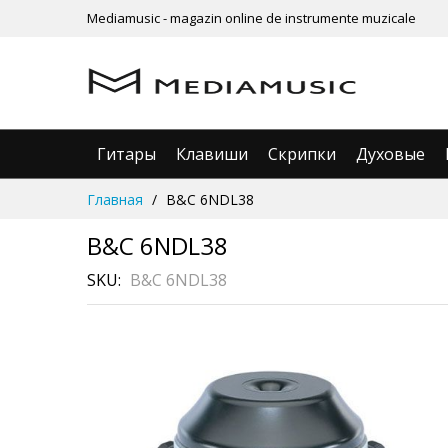
Mediamusic - magazin online de instrumente muzicale
Гитары
Клавиши
Скрипки
Духовые
Skip
Главная
B&C 6NDL38
to
Content
B&C 6NDL38
SKU
B&C 6NDL38
Skip
to
the
end
of
the