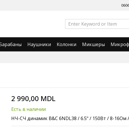
060
Барабаны
Наушники
Колонки
Микшеры
Микро
2 990,00 MDL
Есть в наличии
НЧ-СЧ динамик B&C 6NDL38 / 6.5" / 150Вт / 8-16Ом /