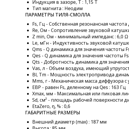
Индукция в зазоре, Т : 1,15 T
Тип магнита : Неодим
ПАРАМЕТРЫ ТИЛЯ-СМОЛЛА
Fs, Гц - Собственная резонансная частота 
Re, Ом - Сопротивление звуковой катушки
Z min, Ом - минимальный импеданс : 6,0 Ω
Le, мГн - Индуктивность звуковой катушки
Qms - Q динамика для значения частоты F
Qes - Q динамика для значения частоты Fs
Qts - Добротность динамика для значения 
Vas, л - Объем воздуха, имеющий упругос
Bl, Тm - Мощность электропривода динами
Mms, г - Механическая масса диффузора с 
EBP - равен Fs, деленному на Qes : 163 Гц
Xmax, мм - Максимальная или пиковая ли
Sd, см² - площадь рабочей поверхности ди
EtaZero, ƞ, % : 0,6
ГАБАРИТНЫЕ РАЗМЕРЫ
Внешний диаметр (max) : 187 мм
Высота : 85 мм