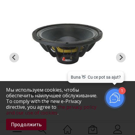
На складе
Мы используем cookies, чтобы
1
B&C 12NDL76
Beym
обеспечить наилучшее обслуживание.
To comply with the new e-Privacy
4 690,00 MDL
5 10
directive, you agree to
the privacy policy
and our use of cookies
.
Продолжить