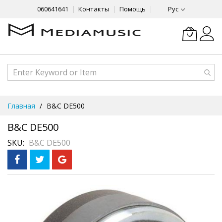
060641641
Контакты
Помощь
Рус
Skip
Главная
B&C DE500
to
Content
B&C DE500
SKU
B&C DE500
Skip
to
the