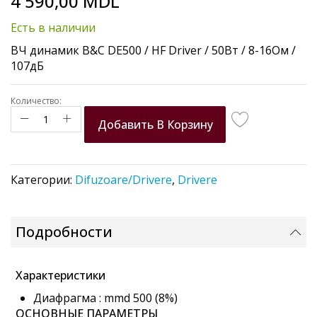
4 590,00 MDL
to
the
Есть в наличии
beginning
of
ВЧ динамик B&C DE500 / HF Driver / 50Вт / 8-16Ом /
the
107дБ
images
gallery
Количество:
Добавить В Корзину
Категории:
Difuzoare/Drivere
,
Drivere
Подробности
Характеристики
Диафрагма : mmd 500 (8%)
ОСНОВНЫЕ ПАРАМЕТРЫ