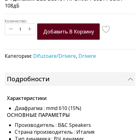
the
108дБ
images
gallery
Количество:
Добавить В Корзину
Категории:
Difuzoare/Drivere
,
Drivere
Подробности
Характеристики
Диафрагма : mmd 610 (15%)
ОСНОВНЫЕ ПАРАМЕТРЫ
Производитель : B&C Speakers
Страна производитель : Италия
Тип динамика : ВЧ динамик