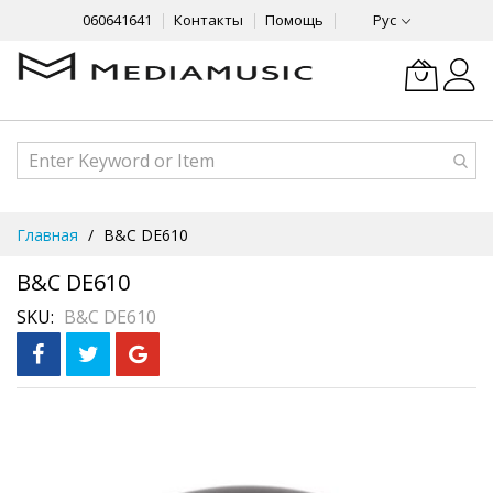
060641641
Контакты
Помощь
Рус
Skip
Главная
B&C DE610
to
Content
B&C DE610
SKU
B&C DE610
Skip
to
the