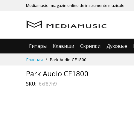
Mediamusic - magazin online de instrumente muzicale
Гитары
Клавиши
Скрипки
Духовые
Skip
Главная
Park Audio CF1800
to
Content
Park Audio CF1800
SKU
6xf87h9
Skip
Рассрочка
3 месяца без %
to
the
end
of
the