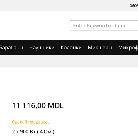
060
Барабаны
Наушники
Колонки
Микшеры
Микро
11 116,00 MDL
Cделай предзаказ
2 х 900 Вт ( 4 Ом )