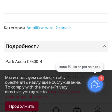
Категории:
Amplificatoare
,
2 canale
Подробности
Park Audio CF500-4
Дополнительная информация
Мы используем cookies, чтобы
1
обеспечить наилучшее обслуживание.
To comply with the new e-Privacy
Отзывы
directive, you agree to
the privacy policy
and our use of cookies
.
Продолжить