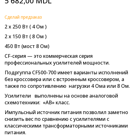
5 682,00 MDL
to
the
beginning
Cделай предзаказ
of
2 х 250 Вт ( 4 Ом )
the
images
2 х 150 Вт ( 8 Ом )
gallery
450 Вт (мост 8 Ом)
СF-серия — это коммерческая серия
профессиональных усилителей мощности.
Подргуппа CF500-700 имеет варианты исполнений
без кроссовера или с встроенным кроссовером, а
также по сопротивлению нагрузки 4 Ома или 8 Ом.
Усилители выполнены на основе аналоговой
схемотехники: «AB» класс.
Импульсный источник питания позволил заметно
снизить вес по сравнению с усилителями с
классическими трансформаторными источниками
питания.