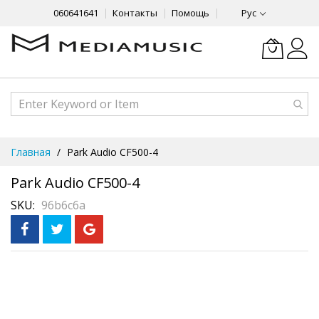
060641641
Контакты
Помощь
Рус
Skip
Главная
Park Audio CF500-4
to
Content
Park Audio CF500-4
SKU
96b6c6a
Skip
Рассрочка
3 месяца без %
to
the