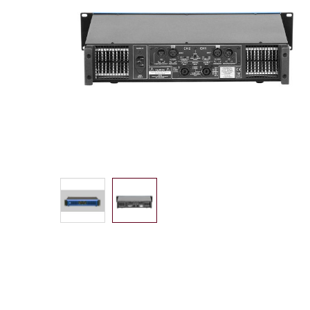
images
gallery
Skip
to
the
beginning
of
the