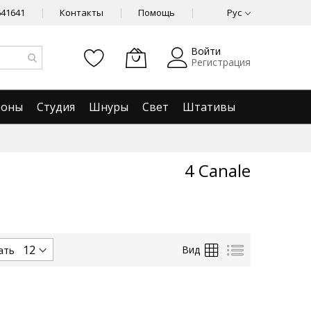
641641
Контакты
Помощь
Рус
Войти
Регистрация
фоны
Студия
Шнуры
Свет
Штативы
4 Canale
Сетка
Список
Вид
ать