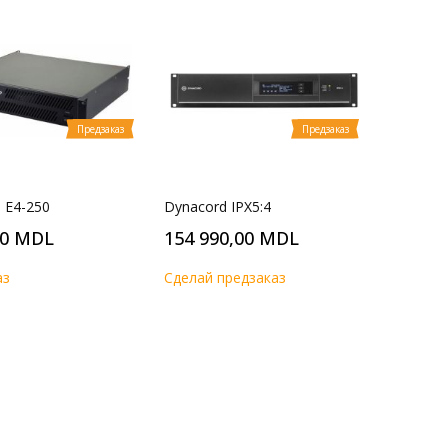
Предзаказ
Предзаказ
p E4-250
Dynacord IPX5:4
00 MDL
154 990,00 MDL
аз
Cделай предзаказ