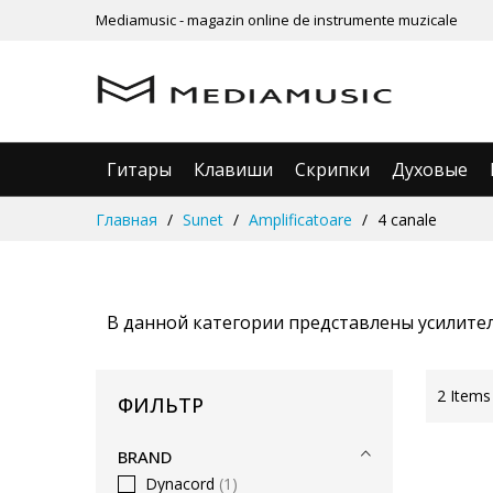
Mediamusic - magazin online de instrumente muzicale
Гитары
Клавиши
Скрипки
Духовые
Skip
Главная
Sunet
Amplificatoare
4 canale
to
Content
В данной категории представлены усилител
2
Items
ФИЛЬТР
BRAND
Dynacord
1