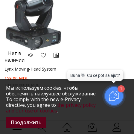
Нет в
наличии
Lynx Moving-Head System
159,00 MDL
100 000 000,00 MDL
Мы используем cookies, чтобы
1
обеспечить наилучшее обслуживание.
To comply with the new e-Privacy
directive, you agree to
the privacy policy
and our use of cookies
.
Продолжить