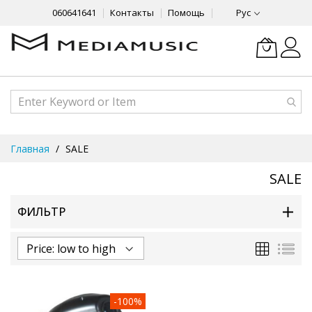
060641641
Контакты
Помощь
Рус
Skip
Главная
SALE
to
Content
SALE
ФИЛЬТР
Сетка
Спи
-100%