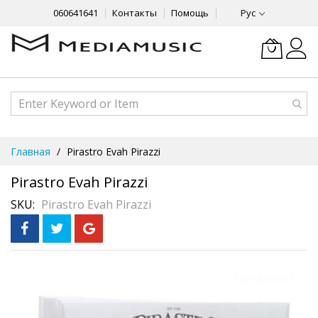
060641641
Контакты
Помощь
Рус
Skip
Главная
Pirastro Evah Pirazzi
to
Content
Pirastro Evah Pirazzi
SKU
Pirastro Evah Pirazzi
Skip
Предзаказ
to
the