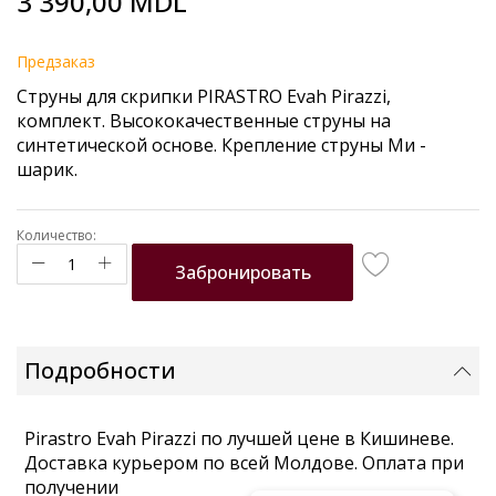
3 390,00 MDL
to
the
beginning
Предзаказ
of
Струны для скрипки PIRASTRO Evah Pirazzi,
the
комплект. Высококачественные струны на
images
синтетической основе. Крепление струны Ми -
gallery
шарик.
Количество:
Забронировать
Подробности
Pirastro Evah Pirazzi по лучшей цене в Кишиневе.
Доставка курьером по всей Молдове. Оплата при
получении