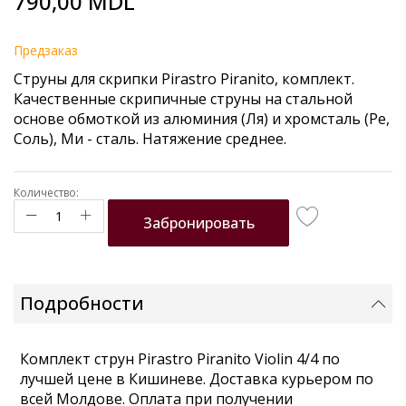
790,00 MDL
to
the
beginning
Предзаказ
of
Струны для скрипки Pirastro Piranito, комплект.
the
К
ачественные скрипичные струны на стальной
images
основе обмоткой из алюминия (Ля) и хромсталь (Ре,
gallery
Соль), Ми - сталь. Натяжение среднее.
Количество:
Забронировать
Подробности
Комплект струн Pirastro Piranito Violin 4/4 по
лучшей цене в Кишиневе. Доставка курьером по
всей Молдове. Оплата при получении