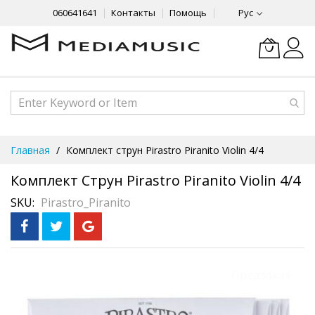
060641641
Контакты
Помощь
Рус
Skip
Главная
Комплект струн Pirastro Piranito Violin 4/4
to
Content
Комплект Струн Pirastro Piranito Violin 4/4
SKU
Pirastro_Piranito
Skip
Предзаказ
to
the