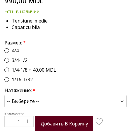
990,00 MDL
to
the
Есть в наличии
beginning
of
Tensiune: medie
the
Capat cu bila
images
gallery
Размер:
4/4
3/4-1/2
1/4-1/8
+
40,00 MDL
1/16-1/32
Натяжение:
Количество:
Добавить В Корзину