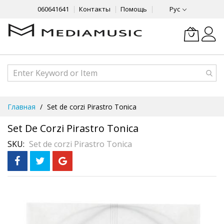
060641641
Контакты
Помощь
Рус
Skip
Главная
Set de corzi Pirastro Tonica
to
Content
Set De Corzi Pirastro Tonica
SKU
Set de corzi Pirastro Tonica
Skip
to
the