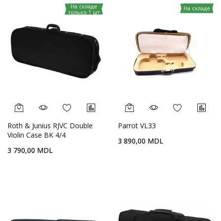
На складе
На складе
только 1 шт
Roth & Junius RJVC Double
Parrot VL33
Violin Case BK 4/4
3 890,00 MDL
3 790,00 MDL