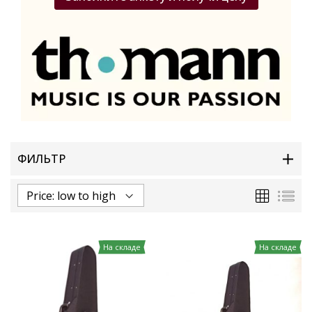
ФИЛЬТР
Сетка
Спи
На складе
На складе