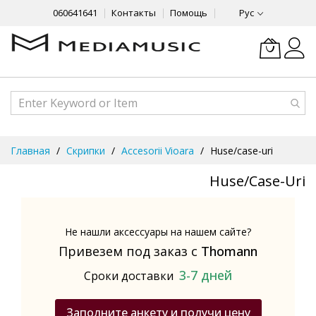
060641641
Контакты
Помощь
Рус
Skip
Главная
Скрипки
Accesorii Vioara
Huse/case-uri
to
Content
Huse/case-Uri
Не нашли аксессуары на нашем сайте?
Привезем под заказ с
Thomann
3-7 дней
Сроки доставки
Заполните анкету и получи цену