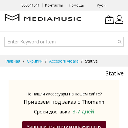
060641641
Контакты
Помощь
Рус
Skip
Главная
Скрипки
Accesorii Vioara
Stative
to
Content
Stative
Не нашли аксессуары на нашем сайте?
Привезем под заказ с
Thomann
3-7 дней
Сроки доставки
Заполните анкету и получи цену