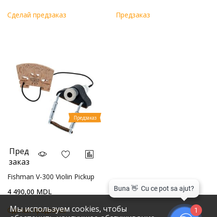
Cделай предзаказ
Предзаказ
Предзаказ
Пред
заказ
Fishman V-300 Violin Pickup
4 490,00 MDL
Мы используем cookies, чтобы
Cделай предзаказ
1