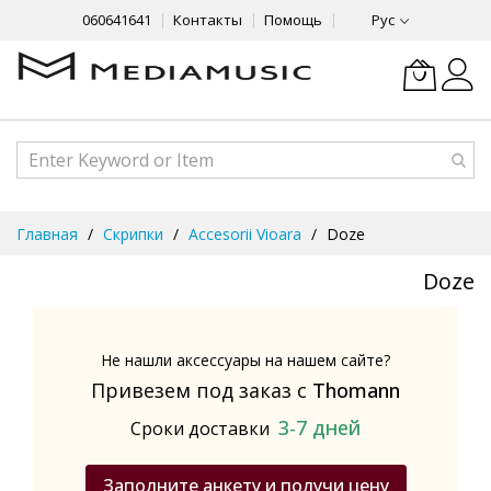
060641641
Контакты
Помощь
Рус
Skip
Главная
Скрипки
Accesorii Vioara
Doze
to
Content
Doze
Не нашли аксессуары на нашем сайте?
Привезем под заказ с
Thomann
3-7 дней
Сроки доставки
Заполните анкету и получи цену