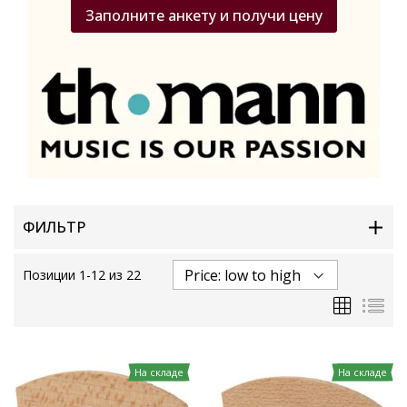
Заполните анкету и получи цену
ФИЛЬТР
Позиции
1
-
12
из
22
Сетка
Спи
На складе
На складе