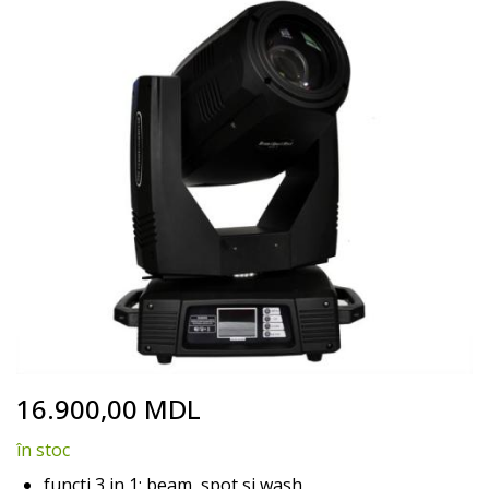
end
of
the
images
gallery
Skip
16.900,00 MDL
to
the
în stoc
beginning
of
functi 3 in 1: beam, spot si wash