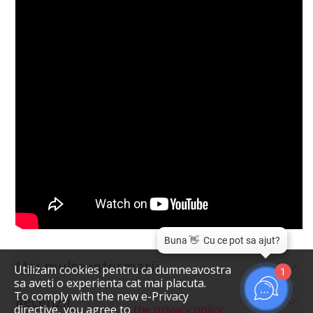
Mai multe informatii
Utilizam cookies pentru ca dumneavostra
1
sa aveti o experienta cat mai placuta.
To comply with the new e-Privacy
Recenzii
directive, you agree to
the privacy policy