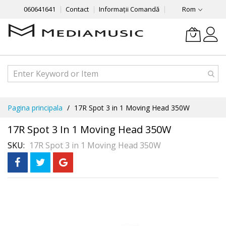
060641641
Contact
Informații Comandă
Rom
Mergeti
Pagina principala
17R Spot 3 in 1 Moving Head 350W
la
Continut
17R Spot 3 In 1 Moving Head 350W
SKU
17R Spot 3 in 1 Moving Head 350W
Skip
to
the