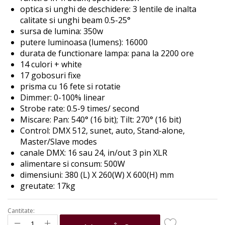
the
optica si unghi de deschidere: 3 lentile de inalta
images
calitate si unghi beam 0.5-25°
gallery
sursa de lumina: 350w
putere luminoasa (lumens): 16000
durata de functionare lampa: pana la 2200 ore
14 culori + white
17 gobosuri fixe
prisma cu 16 fete si rotatie
Dimmer: 0-100% linear
Strobe rate:
0.5-9 times/ second
Miscare: Pan: 540° (16 bit); Tilt: 270° (16 bit)
Control: DMX 512, sunet, auto, Stand-alone,
Master/Slave modes
canale DMX: 16 sau 24, in/out 3 pin XLR
alimentare si consum: 500W
dimensiuni:
380 (L) X 260(W) X 600(H) mm
greutate: 17kg
Cantitate: