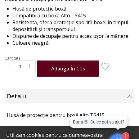
the
Husă de protecție boxă
images
Compatibilă cu boxa Alto TS415
gallery
Rezistentă, oferă protecție sporită boxei în timpul
depozitării și transportului
Dispune de decupaje pentru acces ușor la mânere
Culoare neagră
Cantitate:
Adauga În Cos
Detalii
Husă de protecție pentru boxă Alto TS415
Mai multe informatii
Utilizam cookies pentru ca dumneavostra
1