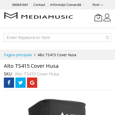
060641641
Contact
Informații Comandă
Rom
Mergeti
Pagina principala
Alto TS415 Cover Husa
la
Continut
Alto TS415 Cover Husa
SKU
Alto TS415 Cover Husa
Skip
to
the