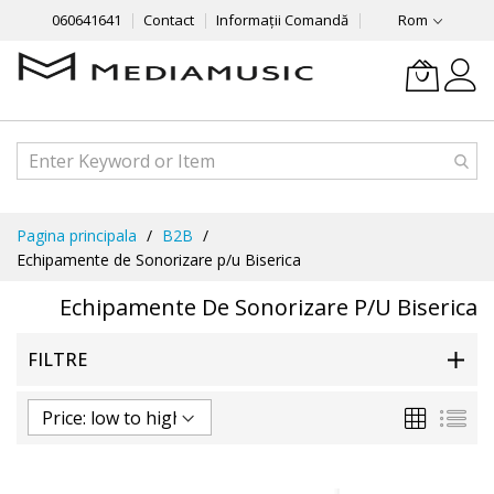
060641641
Contact
Informații Comandă
Rom
Mergeti
Pagina principala
B2B
la
Echipamente de Sonorizare p/u Biserica
Continut
Echipamente De Sonorizare P/u Biserica
FILTRE
Grila
List