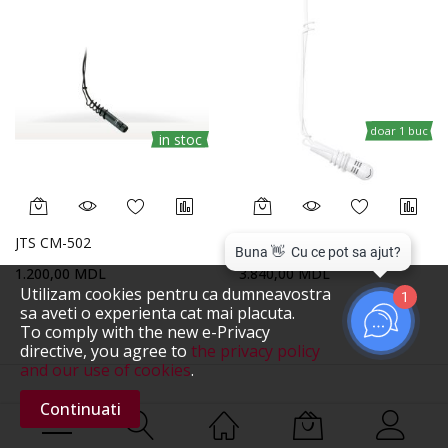
doar 1 buc
in stoc
JTS CM-502
AKG CHM99 White
1.200,00 MDL
3.840,00 MDL
Utilizam cookies pentru ca dumneavostra
1
sa aveti o experienta cat mai placuta.
To comply with the new e-Privacy
directive, you agree to
the privacy policy
and our use of cookies
.
Continuati