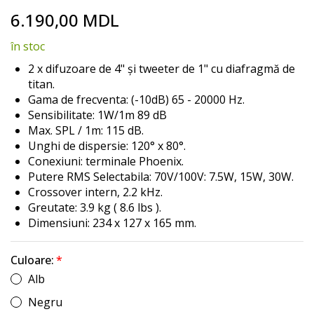
Skip
6.190,00 MDL
to
the
în stoc
beginning
of
2 x difuzoare de 4" și tweeter de 1" cu diafragmă de
the
titan.
images
Gama de frecventa: (-10dB) 65 - 20000 Hz.
gallery
Sensibilitate: 1W/1m 89 dB
Max. SPL / 1m: 115 dB.
Unghi de dispersie: 120° x 80°.
Conexiuni: terminale Phoenix.
Putere RMS Selectabila: 70V/100V: 7.5W, 15W, 30W.
Crossover intern, 2.2 kHz.
Greutate: 3.9 kg ( 8.6 lbs ).
Dimensiuni: 234 x 127 x 165 mm.
Culoare:
Alb
Negru