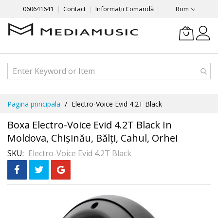
060641641
Contact
Informații Comandă
Rom
Mergeti
Pagina principala
Electro-Voice Evid 4.2T Black
la
Continut
Boxa Electro-Voice Evid 4.2T Black In
Moldova, Chișinău, Bălți, Cahul, Orhei
SKU
Electro-Voice Evid 4.2T Black
Skip
to