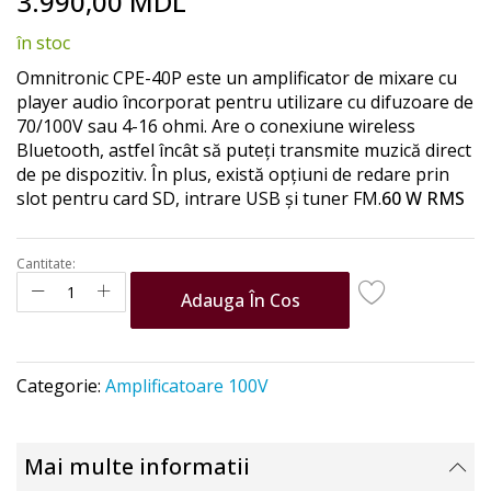
3.990,00 MDL
to
the
în stoc
beginning
of
Omnitronic CPE-40P este un amplificator de mixare cu
the
player audio încorporat pentru utilizare cu difuzoare de
images
70/100V sau 4-16 ohmi. Are o conexiune wireless
gallery
Bluetooth, astfel încât să puteți transmite muzică direct
de pe dispozitiv. În plus, există opțiuni de redare prin
slot pentru card SD, intrare USB și tuner FM.
60 W RMS
Cantitate:
Adauga În Cos
Categorie:
Amplificatoare 100V
Mai multe informatii