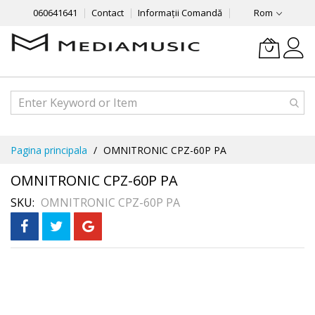
060641641
Contact
Informații Comandă
Rom
Mergeti
Pagina principala
OMNITRONIC CPZ-60P PA
la
Continut
OMNITRONIC CPZ-60P PA
SKU
OMNITRONIC CPZ-60P PA
Skip
În 3 rate
fără dobândă
to
the