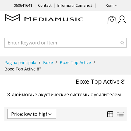
060641641
Contact
Informații Comandă
Rom
Mergeti
Pagina principala
Boxe
Boxe Top Active
la
Boxe Top Active 8"
Continut
Boxe Top Active 8"
8-дюймовые акустические системы с усилителем
Grila
List