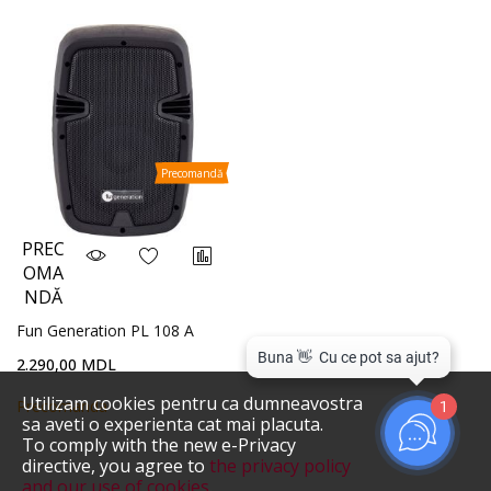
Precomandă
PREC
OMA
NDĂ
Fun Generation PL 108 A
2.290,00 MDL
Utilizam cookies pentru ca dumneavostra
Precomanda
1
sa aveti o experienta cat mai placuta.
To comply with the new e-Privacy
directive, you agree to
the privacy policy
and our use of cookies
.