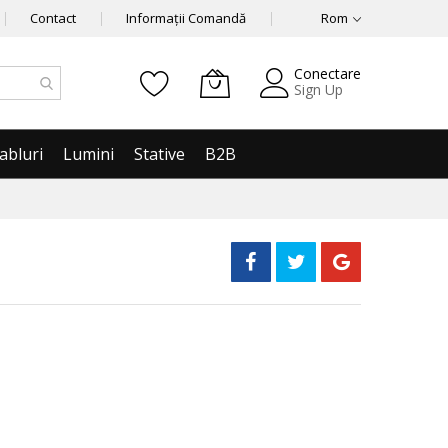
Contact
Informații Comandă
Rom
Conectare
Sign Up
abluri
Lumini
Stative
B2B