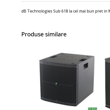
images
gallery
dB Technologies Sub 618 la cel mai bun pret in M
Produse similare
in stoc