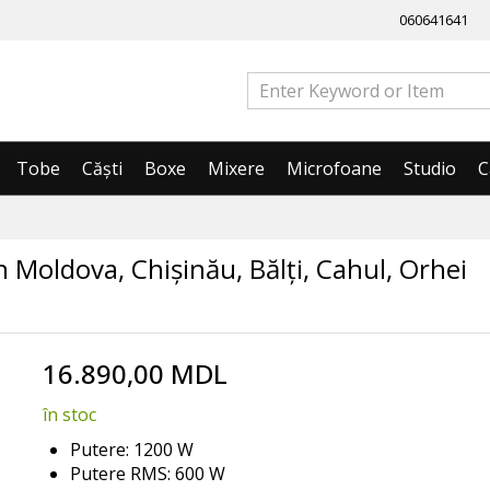
060641641
Tobe
Căști
Boxe
Mixere
Microfoane
Studio
C
Moldova, Chișinău, Bălți, Cahul, Orhei
16.890,00 MDL
în stoc
Putere: 1200 W
Putere RMS: 600 W