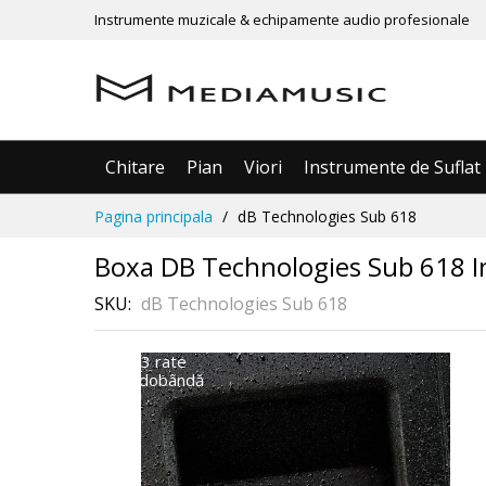
Instrumente muzicale & echipamente audio profesionale
Chitare
Pian
Viori
Instrumente de Suflat
Mergeti
Pagina principala
dB Technologies Sub 618
la
Continut
Boxa DB Technologies Sub 618 In 
SKU
dB Technologies Sub 618
În 3 rate
Skip
fără dobândă
to
the
end
of
the