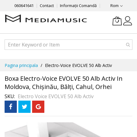
060641641
Contact
Informații Comandă
Rom
Mergeti
Pagina principala
Electro-Voice EVOLVE 50 Alb Activ
la
Continut
Boxa Electro-Voice EVOLVE 50 Alb Activ In
Moldova, Chișinău, Bălți, Cahul, Orhei
SKU
Electro Voice EVOLVE 50 Alb Activ
Skip
to