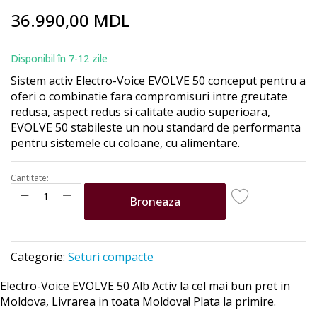
Skip
36.990,00 MDL
to
the
beginning
Disponibil în 7-12 zile
of
Sistem activ Electro-Voice EVOLVE 50 conceput pentru a
the
oferi o combinatie fara compromisuri intre greutate
images
redusa, aspect redus si calitate audio superioara,
gallery
EVOLVE 50 stabileste un nou standard de performanta
pentru sistemele cu coloane, cu alimentare.
Cantitate:
Broneaza
Categorie:
Seturi compacte
Electro-Voice EVOLVE 50 Alb Activ la cel mai bun pret in
Moldova, Livrarea in toata Moldova! Plata la primire.