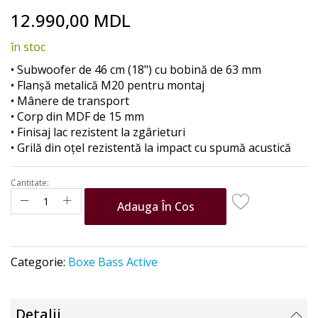
Skip
12.990,00 MDL
to
the
în stoc
beginning
of
• Subwoofer de 46 cm (18") cu bobină de 63 mm
the
• Flanșă metalică M20 pentru montaj
images
• Mânere de transport
gallery
• Corp din MDF de 15 mm
• Finisaj lac rezistent la zgârieturi
• Grilă din oțel rezistentă la impact cu spumă acustică
Cantitate:
Adauga În Cos
Categorie:
Boxe Bass Active
Detalii