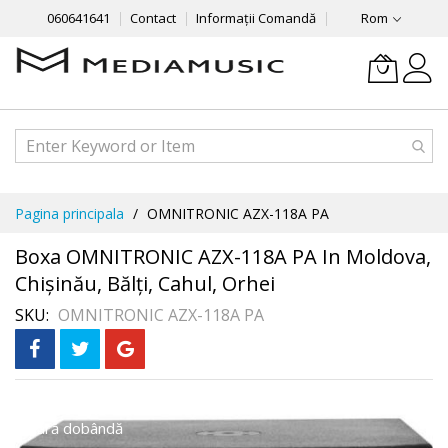
060641641
Contact
Informații Comandă
Rom
Mergeti
Pagina principala
OMNITRONIC AZX-118A PA
la
Continut
Boxa OMNITRONIC AZX-118A PA In Moldova,
Chișinău, Bălți, Cahul, Orhei
SKU
OMNITRONIC AZX-118A PA
Skip
În 3 rate
fără dobândă
to