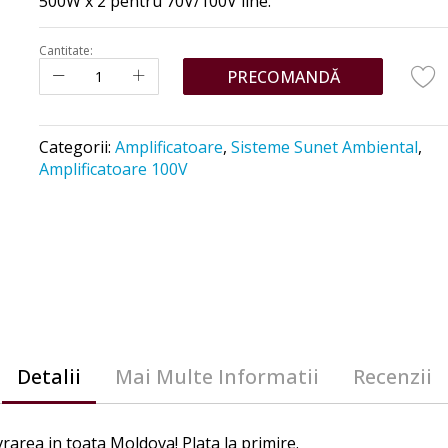
500W x 2 pentru 70V/100V line.
Cantitate:
PRECOMANDĂ
Categorii:
Amplificatoare
,
Sisteme Sunet Ambiental
,
ă
Amplificatoare 100V
Detalii
Mai Multe Informatii
Recenzii
rarea in toata Moldova! Plata la primire.