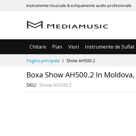
Instrumente muzicale & echipamente audio profesionale
Chitare
Pian
Viori
Instrumente de Suflat
Mergeti
Pagina principala
Show AH500.2
la
Continut
Boxa Show AH500.2 In Moldova, C
SKU
Show AH500.2
În 3 rate
Skip
fără dobândă
to
the
end
of
the