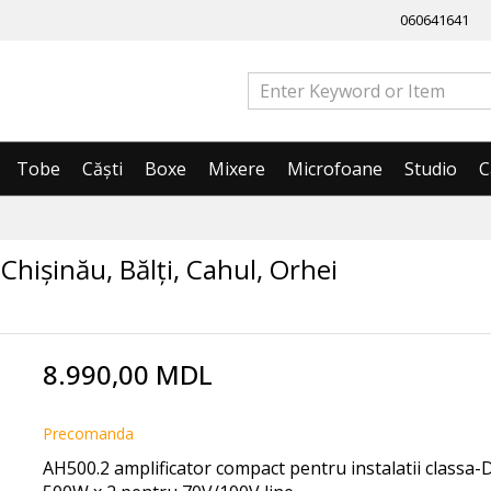
060641641
Tobe
Căști
Boxe
Mixere
Microfoane
Studio
C
hișinău, Bălți, Cahul, Orhei
8.990,00 MDL
Precomanda
AH500.2 amplificator compact pentru instalatii classa-