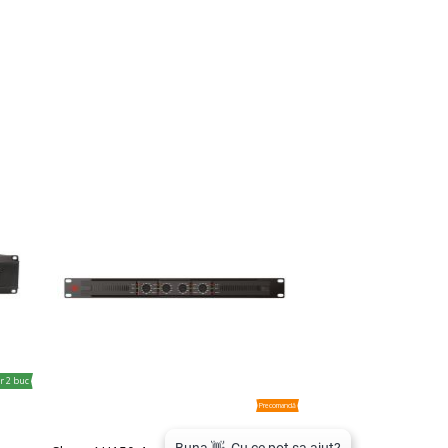
r 2 buc
Precomandă