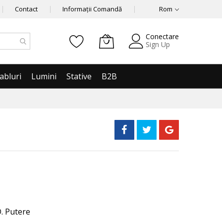
Contact
Informații Comandă
Rom
Conectare
Sign Up
abluri
Lumini
Stative
B2B
D. Putere