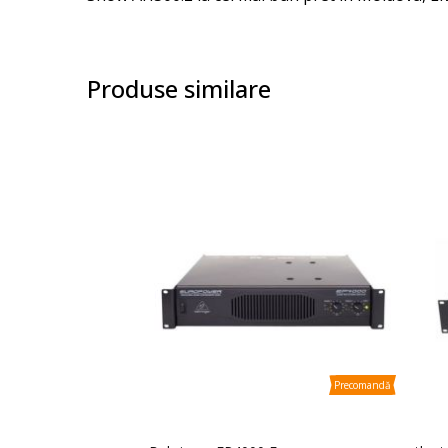
images
gallery
Produse similare
Precomandă