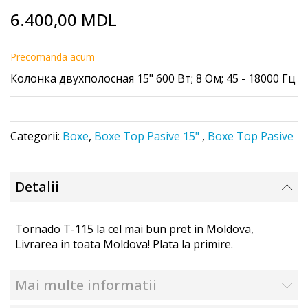
Skip
6.400,00 MDL
to
the
beginning
Precomanda acum
of
Колонка двухполосная 15" 600 Вт; 8 Ом; 45 - 18000 Гц
the
images
gallery
Categorii:
Boxe
,
Boxe Top Pasive 15"
,
Boxe Top Pasive
Detalii
Tornado T-115 la cel mai bun pret in Moldova,
Livrarea in toata Moldova! Plata la primire.
Mai multe informatii