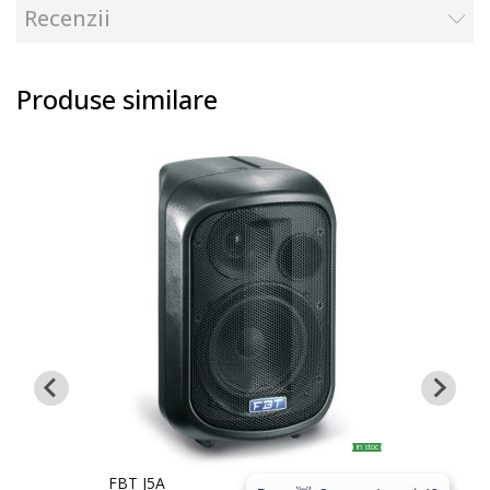
Recenzii
Produse similare
in stoc
Precomandă
FBT J5A
ALTO