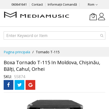
060641641
Contact
Informații Comandă
Rom
Mergeti
Pagina principala
Tornado T-115
la
Continut
Boxa Tornado T-115 In Moldova, Chișinău,
Bălți, Cahul, Orhei
SKU
55874
Skip
Рассрочка
3 месяца без %
to