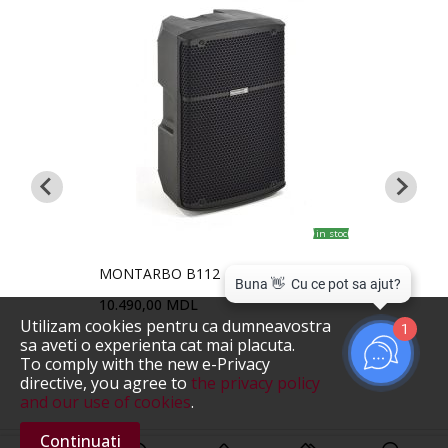
in stoc
comandă
MONTARBO B112
FBT 
10.490,00 MDL
10.4
Utilizam cookies pentru ca dumneavostra
1
sa aveti o experienta cat mai placuta.
To comply with the new e-Privacy
directive, you agree to
the privacy policy
and our use of cookies
.
Continuati