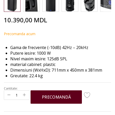
Skip
10.390,00 MDL
to
the
beginning
Precomanda acum
of
the
Gama de frecvente (-10dB) 42Hz – 20kHz
images
Putere iesire: 1000 W
gallery
Nivel maxim iesire: 125dB SPL
material cabinet: plastic
Dimensiuni (WxHxD): 711mm x 450mm x 381mm
Greutate: 22.4 kg
Cantitate:
PRECOMANDĂ