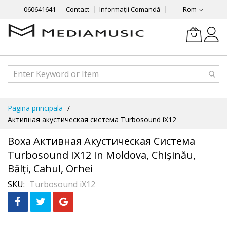
060641641
Contact
Informații Comandă
Rom
Mergeti
Pagina principala
la
Активная акустическая система Turbosound iX12
Continut
Boxa Активная Акустическая Система
Turbosound IX12 In Moldova, Chișinău,
Bălți, Cahul, Orhei
SKU
Turbosound iX12