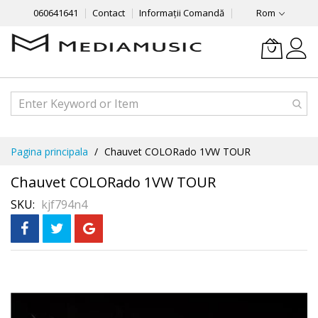
060641641
Contact
Informații Comandă
Rom
Mergeti
Pagina principala
Chauvet COLORado 1VW TOUR
la
Continut
Chauvet COLORado 1VW TOUR
SKU
kjf794n4
Skip
Рассрочка
3 месяца без %
to
the