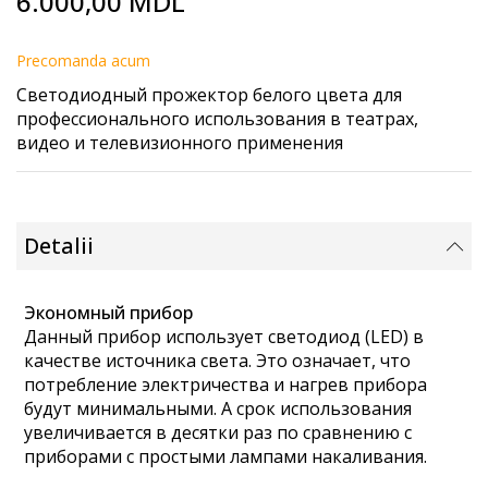
6.000,00 MDL
to
the
beginning
Precomanda acum
of
Светодиодный прожектор белого цвета для
the
профессионального использования в театрах,
images
видео и телевизионного применения
gallery
Detalii
Экономный прибор
Данный прибор использует светодиод (LED) в
качестве источника света. Это означает, что
потребление электричества и нагрев прибора
будут минимальными. А срок использования
увеличивается в десятки раз по сравнению с
приборами с простыми лампами накаливания.