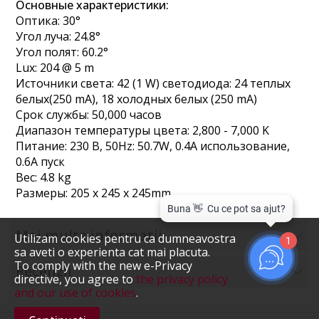
Основные характеристики:
Оптика: 30°
Угол луча: 24.8°
Угол полят: 60.2°
Lux: 204 @ 5 m
Источники света: 42 (1 W) светодиода: 24 теплых
белых(250 mA), 18 холодных белых (250 mA)
Срок службы: 50,000 часов
Диапазон температуры цвета: 2,800 - 7,000 K
Питание: 230 В, 50Hz: 50.7W, 0.4A использование,
0.6A пуск
Вес: 4.8 kg
Размеры: 205 x 245 x 245mm
Mai multe informatii
Utilizam cookies pentru ca dumneavostra
1
sa aveti o experienta cat mai placuta.
To comply with the new e-Privacy
Recenzii
directive, you agree to
the privacy policy
and our use of cookies
.