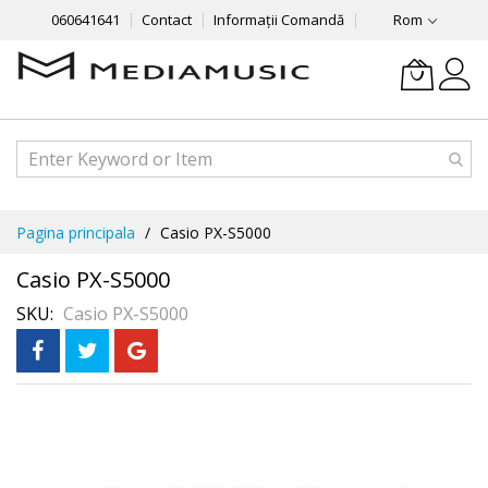
060641641
Contact
Informații Comandă
Rom
Mergeti
Pagina principala
Casio PX-S5000
la
Continut
Casio PX-S5000
SKU
Casio PX-S5000
Skip
În 3 rate
fără dobândă
to
the