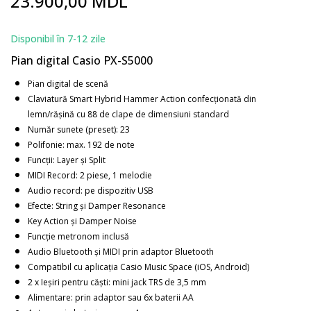
23.900,00 MDL
to
the
beginning
Disponibil în 7-12 zile
of
Pian digital Casio PX-S5000
the
images
Pian digital de scenă
gallery
Claviatură Smart Hybrid Hammer Action confecționată din
lemn/rășină cu 88 de clape de dimensiuni standard
Număr sunete (preset): 23
Polifonie: max. 192 de note
Funcții: Layer și Split
MIDI Record: 2 piese, 1 melodie
Audio record: pe dispozitiv USB
Efecte: String și Damper Resonance
Key Action și Damper Noise
Funcție metronom inclusă
Audio Bluetooth și MIDI prin adaptor Bluetooth
Compatibil cu aplicația Casio Music Space (iOS, Android)
2 x Ieșiri pentru căști: mini jack TRS de 3,5 mm
Alimentare: prin adaptor sau 6x baterii AA