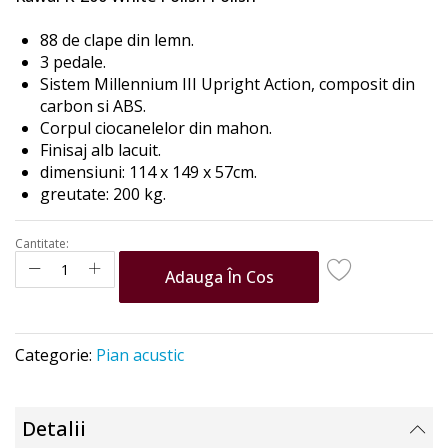
the
images
88 de clape din lemn.
gallery
3 pedale.
Sistem Millennium III Upright Action, composit din
carbon si ABS.
Corpul ciocanelelor din mahon.
Finisaj alb lacuit.
dimensiuni: 114 x 149 x 57cm.
greutate: 200 kg.
Cantitate:
Adauga În Cos
Categorie:
Pian acustic
Detalii