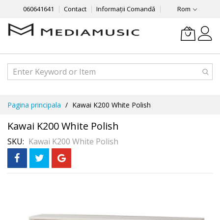
060641641
Contact
Informații Comandă
Rom
Mergeti
Pagina principala
Kawai K200 White Polish
la
Continut
Kawai K200 White Polish
SKU
Kawai K200 White Polish
Skip
În 3 rate
fără dobândă
to
the