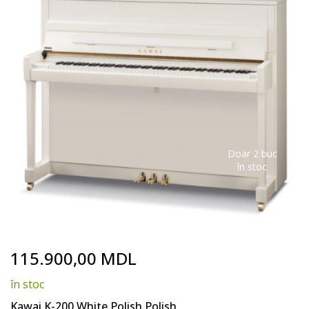
end
of
the
images
gallery
Doar 2 buc
în stoc
Skip
115.900,00 MDL
to
the
în stoc
beginning
of
Kawai K-200 White Polish Polish