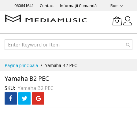
060641641
Contact
Informații Comandă
Rom
Mergeti
Pagina principala
Yamaha B2 PEС
la
Continut
Yamaha B2 PEС
SKU
Yamaha B2 PEС
Skip
to
the