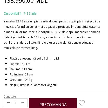
133.990,00 MDL
to
the
beginning
Disponibil în 7-12 zile
of
the
Yamaha B2 PE este un pian vertical ideal pentru copii, părinți și școli de
images
muzică, oferind un sunet mai bogat și o proiecție îmbunătățită datorită
gallery
dimensiunilor mai mari ale corpului. Cu 88 de clape, mecanică Yamaha
fiabilă și o înălțime de 113 cm, asigură confort la studiu, răspuns
echilibrat și durabilitate, fiind o alegere excelentă pentru educația
muzicală pe termen lung.
Placă de rezonanță solidă din molid
Lățime: 149 cm
Înălțime: 113 cm
Adâncime: 53 cm
Greutate: 194 kg
Negru, lustruit, cu accesorii argintii
Cantitate:
PRECOMANDĂ