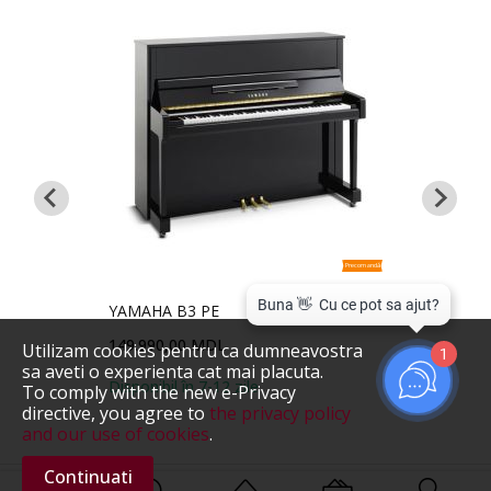
mandă
Precomandă
ic)
YAMAHA B3 PE
YAMA
149.990,00 MDL
369.
Utilizam cookies pentru ca dumneavostra
1
sa aveti o experienta cat mai placuta.
Disponibil în 7-12 zile
Dispon
To comply with the new e-Privacy
directive, you agree to
the privacy policy
and our use of cookies
.
Continuati