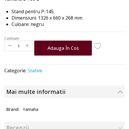
the
images
Stand pentru P-145;
gallery
Dimensiuni: 1326 x 660 x 268 mm
Culoare: negru
Cantitate:
Adauga În Cos
Categorie:
Stative
Mai multe informatii
Yamaha
Recenzii