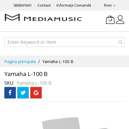
060641641
Contact
Informații Comandă
Rom
Mergeti
Pagina principala
Yamaha L-100 B
la
Continut
Yamaha L-100 B
SKU
Yamaha L-100 B
Skip
to
the