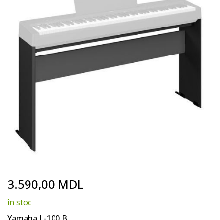
end
of
the
images
gallery
Skip
3.590,00 MDL
to
the
în stoc
beginning
of
Yamaha L-100 B