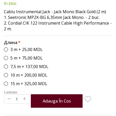
în stoc
beginning
of
Cablu Instrumental Jack - Jack Mono Black Gold (2 m)
the
1. Seetronic MP2X-BG 6,35mm Jack Mono - 2 buc.
images
2. Cordial CIK 122 Instrument Cable High Performance -
gallery
2 m.
Длина
3 m
+
25,00 MDL
5 m
+
75,00 MDL
7,5 m
+
137,00 MDL
10 m
+
200,00 MDL
15 m
+
325,00 MDL
Cantitate:
Adauga În Cos