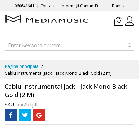
060641641
Contact
Informații Comandă
Rom
Mergeti
Pagina principala
la
Cablu Instrumental Jack - Jack Mono Black Gold (2 m)
Continut
Cablu Instrumental Jack - Jack Mono Black
Gold (2 M)
SKU
qx2b1j4l
Skip