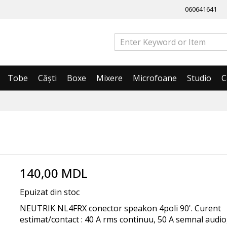
060641641
Tobe
Căști
Boxe
Mixere
Microfoane
Studio
C
140,00 MDL
Epuizat din stoc
NEUTRIK NL4FRX conector speakon 4poli 90'. Curent
estimat/contact : 40 A rms continuu, 50 A semnal audio,