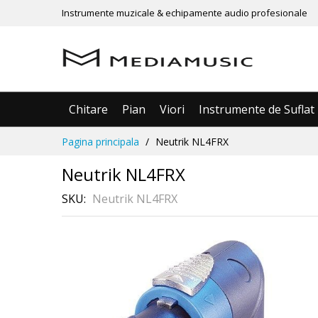
Instrumente muzicale & echipamente audio profesionale
Chitare
Pian
Viori
Instrumente de Suflat
Mergeti
Pagina principala
Neutrik NL4FRX
la
Continut
Neutrik NL4FRX
SKU
Neutrik NL4FRX
Skip
Рассрочка
3 месяца без %
to
the
end
of
the