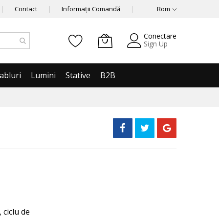
Contact
Informații Comandă
Rom
Conectare
Sign Up
abluri
Lumini
Stative
B2B
 ciclu de