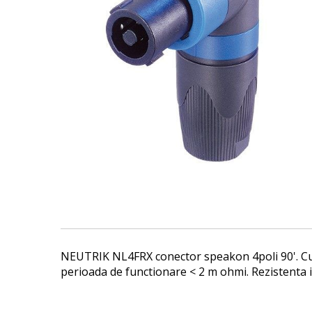
images
gallery
Skip
to
the
beginning
of
the
NEUTRIK NL4FRX conector speakon 4poli 90'. Cure
images
perioada de functionare < 2 m ohmi. Rezistenta iz
gallery