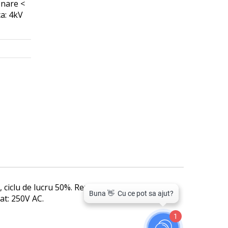
onare <
ca: 4kV
ciclu de lucru 50%. Rezistenta contact dupa
at: 250V AC.
1