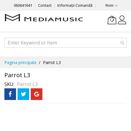
060641641
Contact
Informații Comandă
Rom
Mergeti
Pagina principala
Parrot L3
la
Continut
Parrot L3
SKU
Parrot L3
Skip
to
the