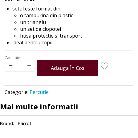
the
setul este format din:
images
o tamburina din plastic
gallery
un trianglu
un set de clopotei
husa protectie si transport
ideal pentru copii
Cantitate:
Adauga În Cos
Categorie:
Percutie
Mai multe informatii
Parrot